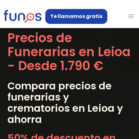
Te llamamos gratis
Precios de
Funerarias en
Leioa
- Desde
1.790 €
Compara precios de
funerarias y
crematorios en
Leioa
y
ahorra
50% de descuento en