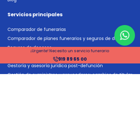
Servicios principales
Comparador de funerarias
Comparador de planes funerarios y seguros de decesos
Seguros de decesos
¡Urgente! Necesito un servicio funerario
Planes funerarios
919 89 65 00
Gestoría y asesoría jurídica post-defunción
Gestión de suministros y proveedores: cambios de titular
y bajas
Tramitación de herencias
Financiación
Precios funerarias Madrid
Precios funerarias Barcelona
Precios funerarias Valencia
Precios funerarias Sevilla