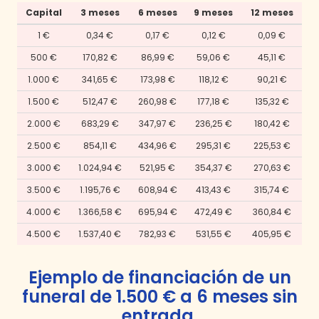
Capital
3
meses
6
meses
9
meses
12
meses
1 €
0,34 €
0,17 €
0,12 €
0,09 €
500 €
170,82 €
86,99 €
59,06 €
45,11 €
1.000 €
341,65 €
173,98 €
118,12 €
90,21 €
1.500 €
512,47 €
260,98 €
177,18 €
135,32 €
2.000 €
683,29 €
347,97 €
236,25 €
180,42 €
2.500 €
854,11 €
434,96 €
295,31 €
225,53 €
3.000 €
1.024,94 €
521,95 €
354,37 €
270,63 €
3.500 €
1.195,76 €
608,94 €
413,43 €
315,74 €
4.000 €
1.366,58 €
695,94 €
472,49 €
360,84 €
4.500 €
1.537,40 €
782,93 €
531,55 €
405,95 €
Ejemplo de financiación de un
funeral de
1.500 €
a
6
meses
sin
entrada
.