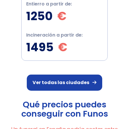
Entierro a partir de:
Enti
1250
€
1
Incineración a partir de:
Inci
1495
€
1
Ver todas las ciudades
Qué precios puedes
conseguir con Funos