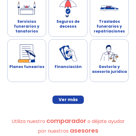
Servicios
Seguros de
Traslados
funerarios y
decesos
funerarios y
tanatorios
repatriaciones
Planes funearios
Financiación
Gestoría y
asesoría jurídica
Ver más
comparador
Utiliza nuestro
o déjate ayudar
asesores
por nuestros