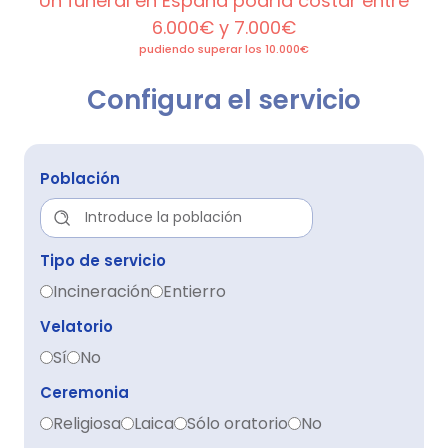
Un funeral en España podría costar entre
6.000€ y 7.000€
pudiendo superar los 10.000€
Configura el servicio
Población
Tipo de servicio
Incineración
Entierro
Velatorio
Sí
No
Ceremonia
Religiosa
Laica
Sólo oratorio
No