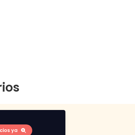
rios
cios ya