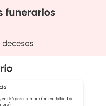
 funerarios
e decesos
rio
cio:
y, valdrá para siempre (en modalidad de
mpre).