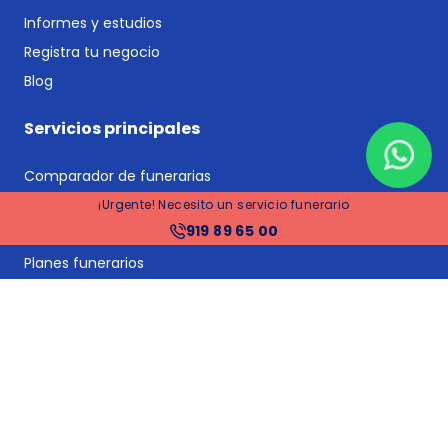
Informes y estudios
Registra tu negocio
Blog
Servicios principales
Comparador de funerarias
Comparador de planes funerarios y seguros de decesos
¡Urgente! Necesito un servicio funerario
919 89 65 00
Seguros de decesos
Planes funerarios
Gestoría y asesoría jurídica post-defunción
Gestión de suministros y proveedores: cambios de titular
y bajas
Tramitación de herencias
Financiación
Precios funerarias Madrid