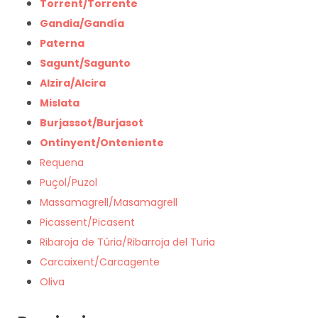
Torrent/Torrente
Gandia/Gandía
Paterna
Sagunt/Sagunto
Alzira/Alcira
Mislata
Burjassot/Burjasot
Ontinyent/Onteniente
Requena
Puçol/Puzol
Massamagrell/Masamagrell
Picassent/Picasent
Ribaroja de Túria/Ribarroja del Turia
Carcaixent/Carcagente
Oliva