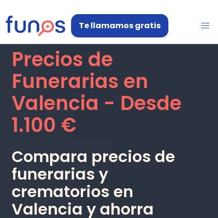
Te llamamos gratis
Precios de
Funerarias en
Valencia
- Desde
1.100 €
Compara precios de
funerarias y
crematorios en
Valencia
y ahorra