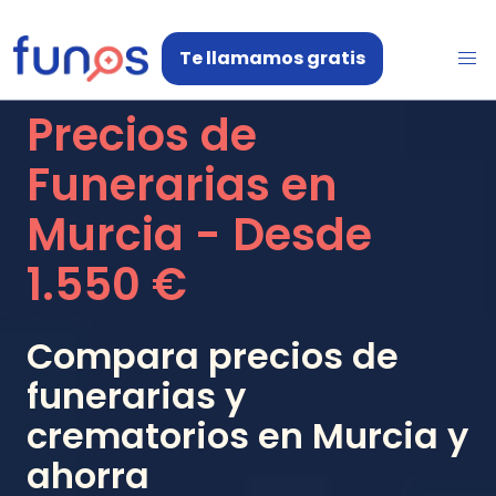
Te llamamos gratis
Precios de
Funerarias en
Murcia
- Desde
1.550 €
Compara precios de
funerarias y
crematorios en
Murcia
y
ahorra