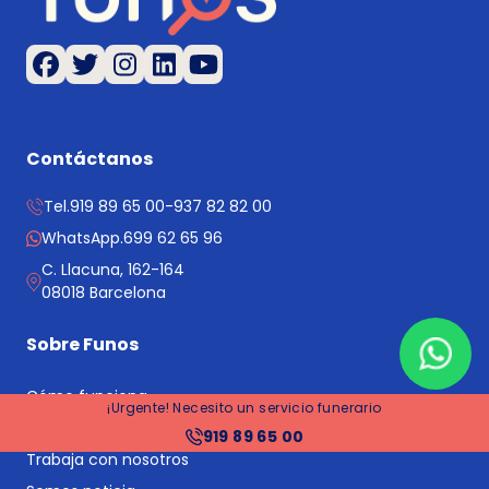
Contáctanos
Tel.
919 89 65 00
-
937 82 82 00
WhatsApp.
699 62 65 96
C. Llacuna, 162-164
08018 Barcelona
Sobre Funos
Cómo funciona
¡Urgente! Necesito un servicio funerario
Quiénes somos
919 89 65 00
Trabaja con nosotros