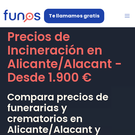
Te llamamos gratis
Precios de
Incineración en
Alicante/Alacant
-
Desde
1.900 €
Compara precios de
funerarias y
crematorios en
Alicante/Alacant
y