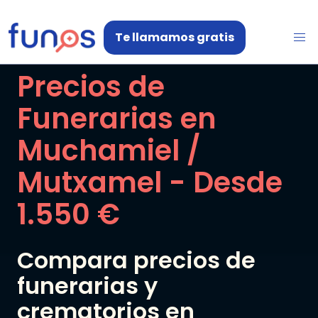
Te llamamos gratis
Precios de
Funerarias en
Muchamiel /
Mutxamel
- Desde
1.550 €
Compara precios de
funerarias y
crematorios en