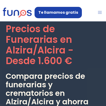
Te llamamos gratis
Precios de
Funerarias en
Alzira/Alcira
-
Desde
1.600 €
Compara precios de
funerarias y
crematorios en
Alzira/Alcira
y ahorra