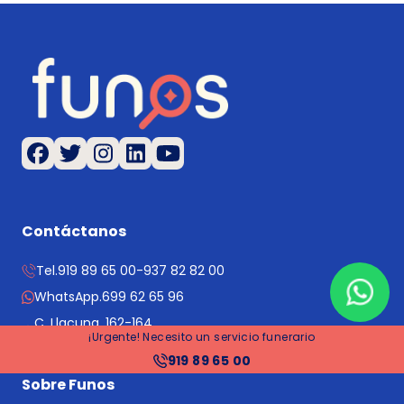
Contáctanos
Tel.
919 89 65 00
-
937 82 82 00
WhatsApp.
699 62 65 96
C. Llacuna, 162-164
¡Urgente! Necesito un servicio funerario
08018 Barcelona
919 89 65 00
Sobre Funos