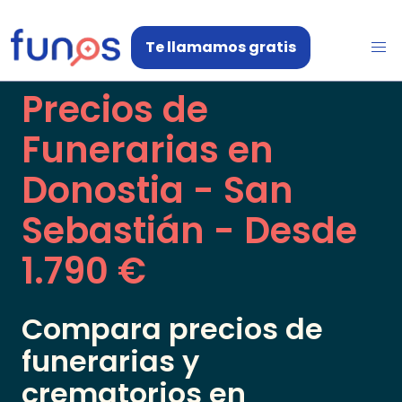
Te llamamos gratis
Precios de
Funerarias en
Donostia - San
Sebastián
- Desde
1.790 €
Compara precios de
funerarias y
crematorios en