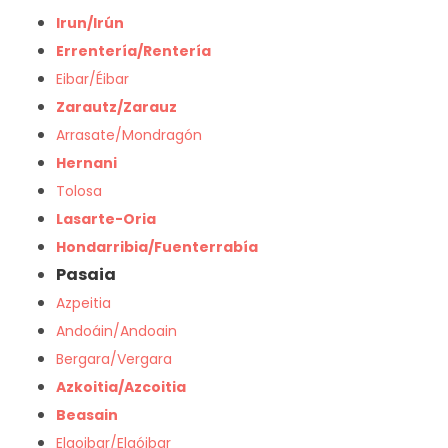
Irun/Irún
Errentería/Rentería
Eibar/Éibar
Zarautz/Zarauz
Arrasate/Mondragón
Hernani
Tolosa
Lasarte-Oria
Hondarribia/Fuenterrabía
Pasaia
Azpeitia
Andoáin/Andoain
Bergara/Vergara
Azkoitia/Azcoitia
Beasain
Elgoibar/Elgóibar