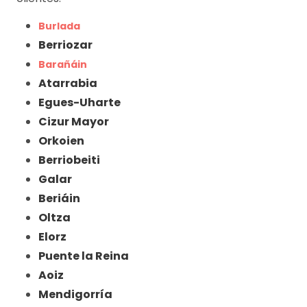
Burlada
Berriozar
Barañáin
Atarrabia
Egues-Uharte
Cizur Mayor
Orkoien
Berriobeiti
Galar
Beriáin
Oltza
Elorz
Puente la Reina
Aoiz
Mendigorría