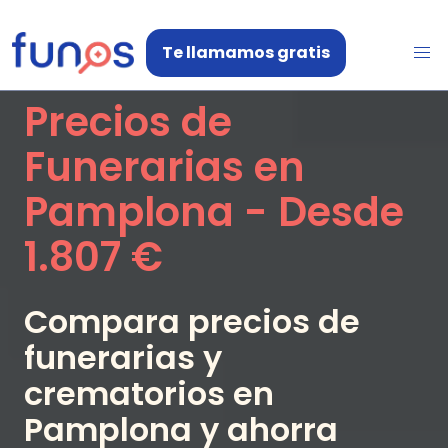
Te llamamos gratis
Precios de
Funerarias en
Pamplona
- Desde
1.807 €
Compara precios de
funerarias y
crematorios en
Pamplona
y ahorra