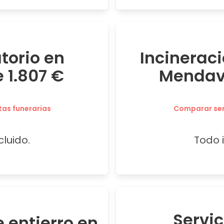
atorio en
Incineraci
 1.807 €
Mendavi
tas funerarias
Comparar serv
cluido.
Todo i
Servi
 entierro en