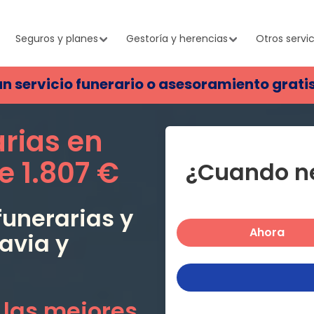
Seguros y planes
Gestoría y herencias
Otros servic
un servicio funerario o asesoramiento grati
arias en
e
1.807 €
¿Cuando ne
unerarias y
Ahora
avia
y
 las mejores