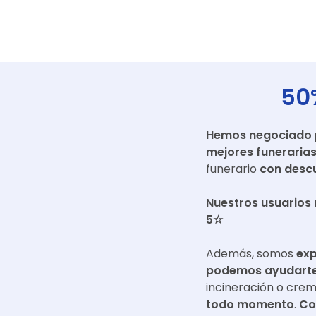
50
Hemos negociado pr
mejores funeraria
funerario
con descu
Nuestros usuarios 
5☆
Además, somos
exp
podemos ayudarte 
incineración o cre
todo momento
.
Co