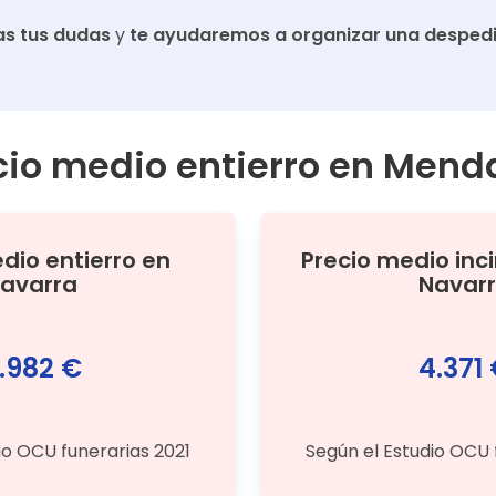
s tus dudas
y
te ayudaremos a organizar una despedi
cio medio entierro en
Mend
edio
entierro
en
Precio medio
inc
avarra
Navar
.982 €
4.371
io OCU funerarias 2021
Según el Estudio OCU 