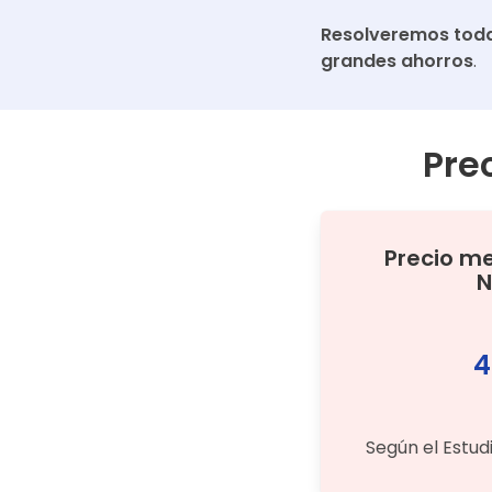
Resolveremos toda
grandes ahorros
.
Pre
Precio m
N
4
Según el Estud