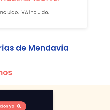
ncluido. IVA incluido.
rias de
Mendavia
nos
cios ya