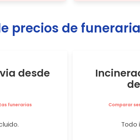
 precios de funerari
avia desde
Incinera
de
tas funerarias
Comparar serv
cluido.
Todo i