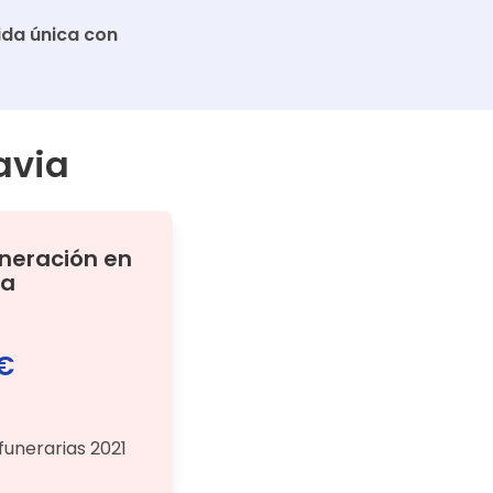
da única con
avia
ineración
en
ra
 €
funerarias 2021