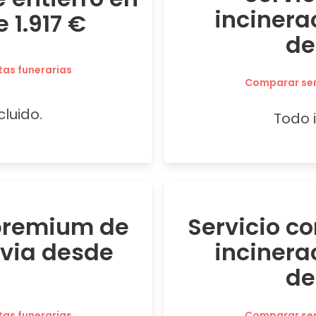
incinera
1.917 €
de
tas funerarias
Comparar serv
cluido.
Todo i
 premium de
Servicio c
avia desde
incinera
de
tas funerarias
Comparar serv