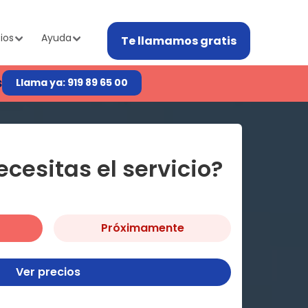
ios
Ayuda
Te llamamos gratis
s
Llama ya: 919 89 65 00
cesitas el servicio?
Próximamente
Ver precios