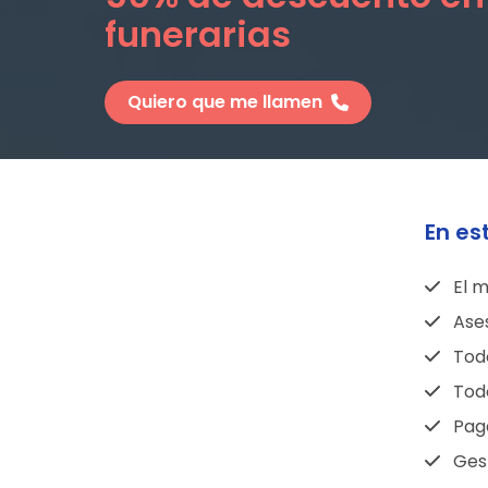
funerarias
Quiero que me llamen
En es
El m
Ase
Todo
Todo
Pag
Gest