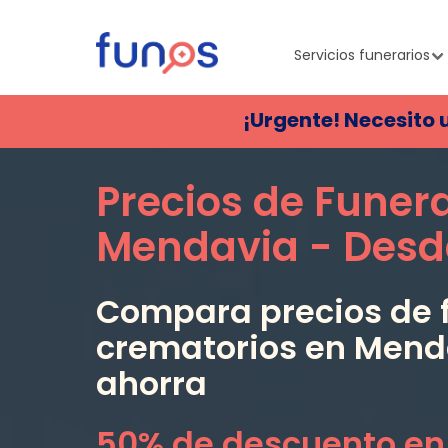
Servicios funerarios
¡Urgente! Necesito 
Precios de Funer
Mendavia
- Desd
Compara precios de f
crematorios en
Mend
ahorra
50% de descuento en