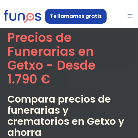
Te llamamos gratis
Precios de
Funerarias en
Getxo
- Desde
1.790 €
Compara precios de
funerarias y
crematorios en
Getxo
y
ahorra