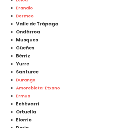
Leioa
Erandio
Bermeo
Valle de Trápaga
Ondárroa
Musques
Güeñes
Bérriz
Yurre
Santurce
Durango
Amorebieta-Etxano
Ermua
Echévarri
Ortuella
Elorrio
Derio