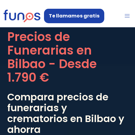
Te llamamos gratis
Precios de
Funerarias en
Bilbao
- Desde
1.790 €
Compara precios de
funerarias y
crematorios en
Bilbao
y
ahorra