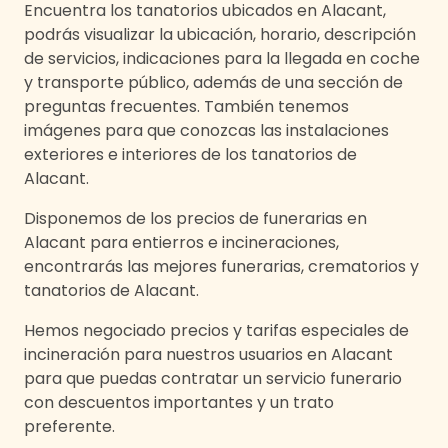
San Vicente del Raspeig
Encuentra los tanatorios ubicados en
Alacant
,
Torrevieja
podrás visualizar la ubicación, horario, descripción
Vergel
de servicios, indicaciones para la llegada en coche
Villajoyosa / Vilajoiosa
y transporte público, además de una sección de
preguntas frecuentes. También tenemos
imágenes para que conozcas las instalaciones
exteriores e interiores de los tanatorios de
Alacant
.
Disponemos de los precios de funerarias en
Alacant
para entierros e incineraciones,
encontrarás las mejores funerarias, crematorios y
tanatorios de
Alacant
.
Hemos negociado precios y tarifas especiales de
incineración para nuestros usuarios en
Alacant
para que puedas contratar un servicio funerario
con descuentos importantes y un trato
preferente.