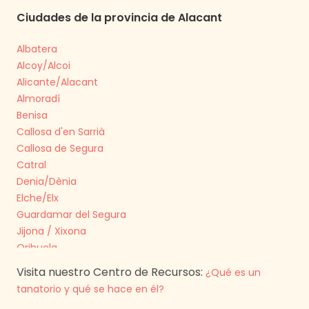
Ciudades de
la provincia de
Alacant
Albatera
Alcoy/Alcoi
Alicante/Alacant
Almoradí
Benisa
Callosa d'en Sarrià
Callosa de Segura
Catral
Denia/Dènia
Elche/Elx
Guardamar del Segura
Jijona / Xixona
Orihuela
Pedreguer
Visita nuestro Centro de Recursos:
¿Qué es un
Rojales
tanatorio y qué se hace en él?
San Juan de Alicante / Sant Joan d'Alacant