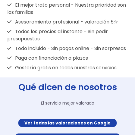
estas empresas no están obligadas a
porque en ocasiones, puede ser obligatorio
El mejor trato personal - Nuestra prioridad son
alquilar sus tanatorios a otras funerarias, ya
las familias
contratar la funeraria y/o tanatorio
que la familia tiene otras opciones para
definidos por la aseguradora.
Asesoramiento profesional - valoración 5☆
escoger.
Todos los precios al instante - Sin pedir
presupuestos
Todo incluido - Sin pagos online - Sin sorpresas
Paga con financiación a plazos
Gestoría gratis en todos nuestros servicios
Qué dicen de nosotros
El servicio mejor valorado
Ver todas las valoraciones en Google