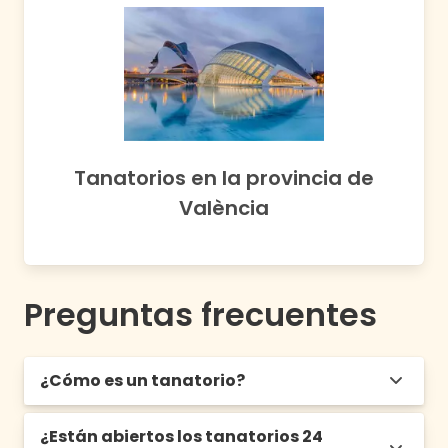
Tanatorios en
la provincia de
València
Preguntas frecuentes
¿Cómo es un tanatorio?
¿Están abiertos los tanatorios 24
Un tanatorio es una edificación que contiene