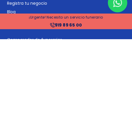
Registra tu negocio
Blog
¡Urgente! Necesito un servicio funerario
919 89 65 00
Servicios principales
Comparador de funerarias
Comparador de planes funerarios y seguros de decesos
Seguros de decesos
Planes funerarios
Gestoría y asesoría jurídica post-defunción
Gestión de suministros y proveedores: cambios de titular
y bajas
Tramitación de herencias
Financiación
Precios funerarias Madrid
Precios funerarias Barcelona
Precios funerarias Valencia