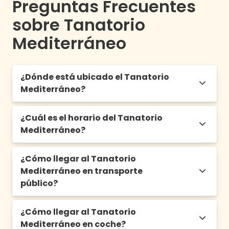
Preguntas Frecuentes
sobre Tanatorio
Mediterráneo
¿Dónde está ubicado el Tanatorio
Mediterráneo?
¿Cuál es el horario del Tanatorio
D'En Sarriá, Ctra. d'Alcoi, 53, 03510 Callosa
Mediterráneo?
d'en Sarrià, Alicante
¿Cómo llegar al Tanatorio
De 8:00h a 23:00h los 365 días del año
Mediterráneo en transporte
público?
¿Cómo llegar al Tanatorio
Autobuses
: Líneas L12, L13, L14, L15 y ALSA. La
Mediterráneo en coche?
estación carretera Alacant 54