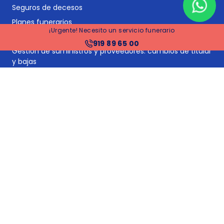
Seguros de decesos
Planes funerarios
¡Urgente! Necesito un servicio funerario
Gestoría y asesoría jurídica post-defunción
919 89 65 00
Gestión de suministros y proveedores: cambios de titular
y bajas
Tramitación de herencias
Financiación
Precios funerarias Madrid
Precios funerarias Barcelona
Precios funerarias Valencia
Precios funerarias Sevilla
Tanatorios en España
Tanatorios en Barcelona
Tanatorios en Madrid
Precios funerarias España
Precios incineración