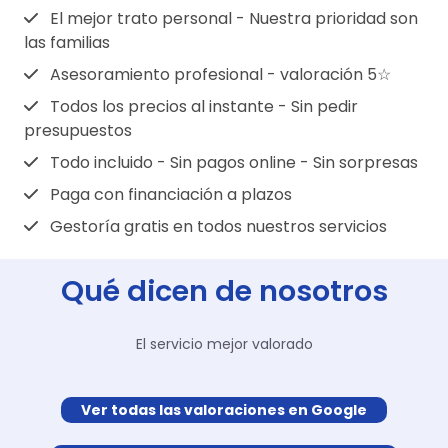
estas empresas no están obligadas a
porque en ocasiones, puede ser obligatorio
El mejor trato personal - Nuestra prioridad son
alquilar sus tanatorios a otras funerarias, ya
las familias
contratar la funeraria y/o tanatorio
que la familia tiene otras opciones para
definidos por la aseguradora.
Asesoramiento profesional - valoración 5☆
escoger.
Todos los precios al instante - Sin pedir
presupuestos
Todo incluido - Sin pagos online - Sin sorpresas
Paga con financiación a plazos
Gestoría gratis en todos nuestros servicios
Qué dicen de nosotros
El servicio mejor valorado
Ver todas las valoraciones en Google