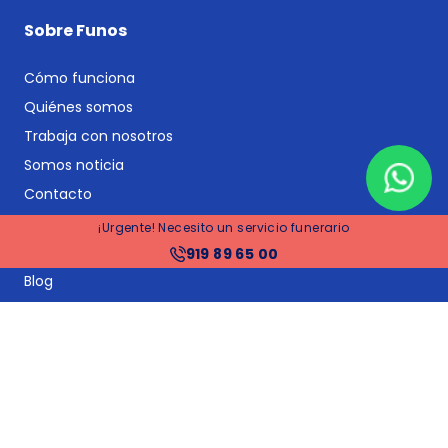
Sobre Funos
Cómo funciona
Quiénes somos
Trabaja con nosotros
Somos noticia
Contacto
Informes y estudios
¡Urgente! Necesito un servicio funerario
Registra tu negocio
919 89 65 00
Blog
Servicios principales
Comparador de funerarias
Comparador de planes funerarios y seguros de decesos
Seguros de decesos