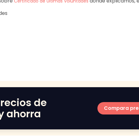
 sobre
donde explicamos, e
Certificado de Últimas Voluntades
des
recios de
Compara pre
y ahorra