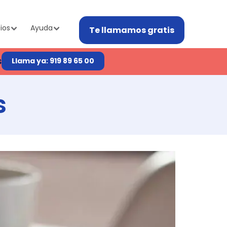
ios
Ayuda
Te llamamos gratis
s
Llama ya: 919 89 65 00
s