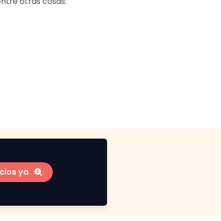
ntre otras cosas:
cios ya