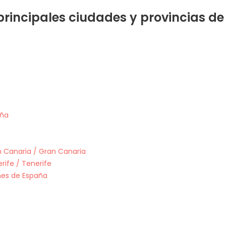
 principales ciudades y provincias d
uña
n Canaria / Gran Canaria
rife / Tenerife
ones de España