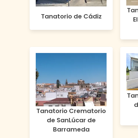
Tan
Tanatorio de Cádiz
E
Tan
d
Tanatorio Crematorio
de SanLúcar de
Barrameda