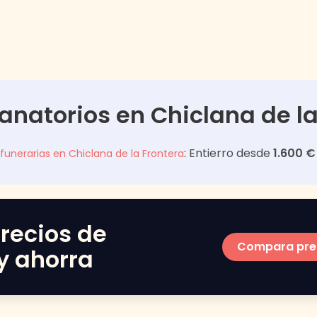
Tanatorios en
Chiclana de la
: Entierro desde
1.600 €
 funerarias en
Chiclana de la Frontera
recios de
Compara pre
y ahorra