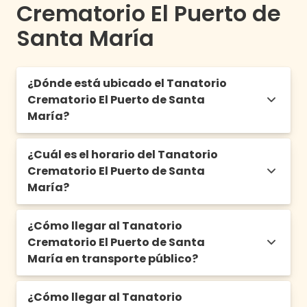
Crematorio El Puerto de
Santa María
¿Dónde está ubicado el Tanatorio
Crematorio El Puerto de Santa
María?
¿Cuál es el horario del Tanatorio
Calle Dr. Duarte Acosta, 1, 11500 El Puerto de
Crematorio El Puerto de Santa
Sta. María, Cádiz
María?
¿Cómo llegar al Tanatorio
De 9:00h a 21:00h los 365 días del año
Crematorio El Puerto de Santa
María en transporte público?
¿Cómo llegar al Tanatorio
Autobuses
: Líneas M-040, M-052, M-060,