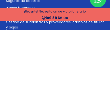
Seguros de decesos
Planes funerarios
¡Urgente! Necesito un servicio funerario
Gestoría y asesoría jurídica post-defunción
919 89 65 00
Gestión de suministros y proveedores: cambios de titular
y bajas
Tramitación de herencias
Financiación
Precios funerarias Madrid
Precios funerarias Barcelona
Precios funerarias Valencia
Precios funerarias Sevilla
Tanatorios en España
Tanatorios en Barcelona
Tanatorios en Madrid
Precios funerarias España
Precios incineración