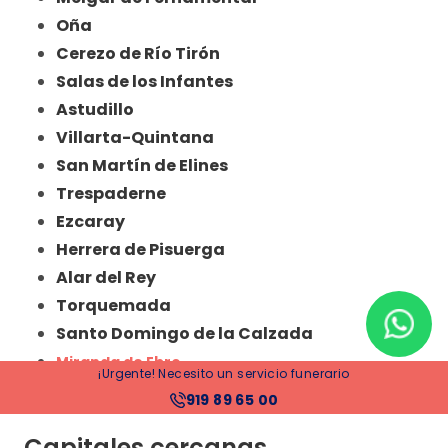
Oña
Cerezo de Río Tirón
Salas de los Infantes
Astudillo
Villarta-Quintana
San Martín de Elines
Trespaderne
Ezcaray
Herrera de Pisuerga
Alar del Rey
Torquemada
Santo Domingo de la Calzada
Miranda de Ebro
¡Urgente! Necesito un servicio funerario
Aranda de Duero
919 89 65 00
Capitales cercanas