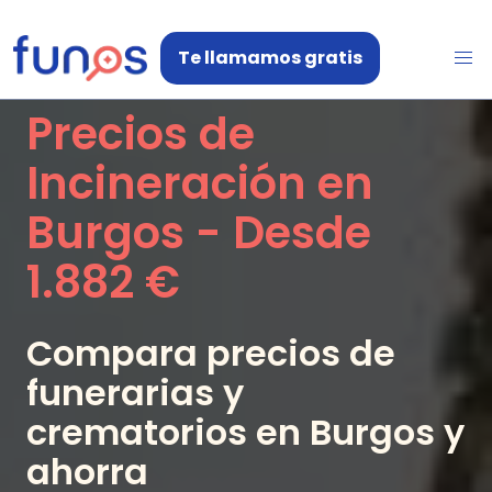
Te llamamos gratis
Precios de
Incineración en
Burgos
- Desde
1.882 €
Compara precios de
funerarias y
crematorios en
Burgos
y
ahorra