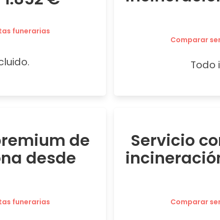
tas funerarias
Comparar serv
cluido.
Todo i
 premium de
Servicio c
ona desde
incineració
tas funerarias
Comparar serv