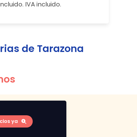
ncluido. IVA incluido.
rias de
Tarazona
nos
cios ya