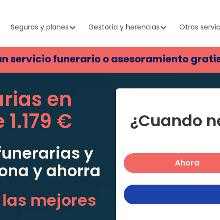
Seguros y planes
Gestoría y herencias
Otros servic
un servicio funerario o asesoramiento grati
arias en
e
1.179 €
¿Cuando ne
unerarias y
Ahora
zona
y ahorra
 las mejores