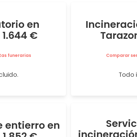
atorio en
Incineraci
 1.644 €
Tarazo
tas funerarias
Comparar serv
cluido.
Todo i
Servi
 entierro en
incineració
1.852 €