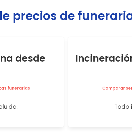
 precios de funerari
ona desde
Incineració
tas funerarias
Comparar serv
cluido.
Todo i