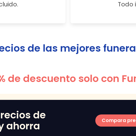
cluido.
Todo i
ios de las mejores funera
% de descuento solo con Fu
recios de
Compara pre
y ahorra