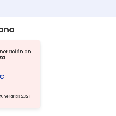
ona
ineración
en
za
 €
funerarias 2021