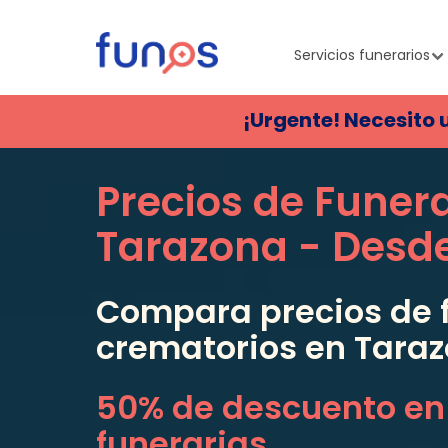
Servicios funerarios
¡Urgente! Necesito 
Precios de Funer
Tarazona
- Desd
Compara precios de f
crematorios en
Tara
50% de descuento en
funerarias