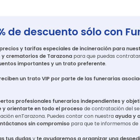
% de descuento sólo con Fu
ecios y tarifas especiales de incineración para nuest
s y crematorios de
Tarazona
para que puedas contratar 
entos importantes y un trato preferente
.
reciben un trato VIP por parte de las funerarias asoci
ertos profesionales funerarios independientes y objet
y orientarte en todo el proceso
de contratación del se
mación en
Tarazona
. Puedes contar con nuestra
ayuda y 
ntáctanos sin compromiso
para que te informemos de 
s tus dudas
y
te ayudaremos a organizar una despedi