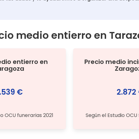
cio medio entierro en
Taraz
edio
entierro
en
Precio medio
inc
aragoza
Zarago
.539 €
2.872
io OCU funerarias 2021
Según el Estudio OCU 