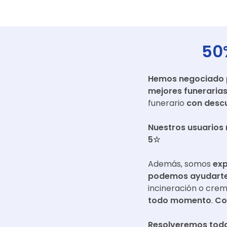
50
Hemos negociado pr
mejores funeraria
funerario
con descu
Nuestros usuarios 
5☆
Además, somos
exp
podemos ayudarte 
incineración o cre
todo momento
.
Co
Resolveremos toda