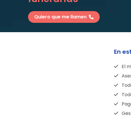
Quiero que me llamen
En es
El m
Ase
Todo
Todo
Pag
Gest