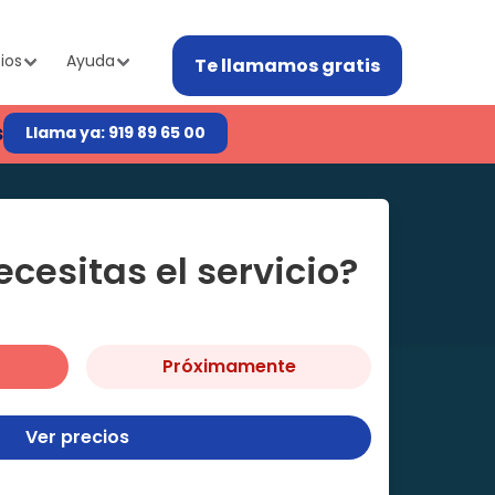
ios
Ayuda
Te llamamos gratis
s
Llama ya: 919 89 65 00
cesitas el servicio?
Próximamente
Ver precios