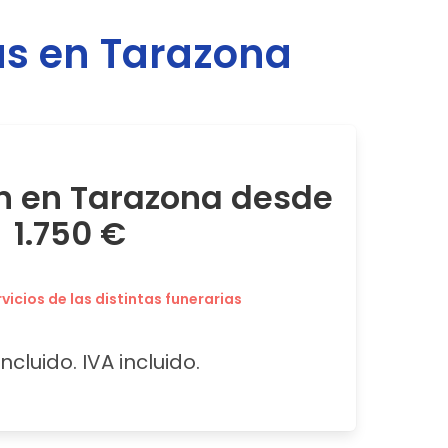
as en
Tarazona
n en Tarazona desde
1.750 €
icios de las distintas funerarias
ncluido. IVA incluido.