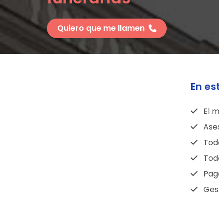
Quiero que me llamen
En es
El m
Ase
Todo
Todo
Pag
Gest