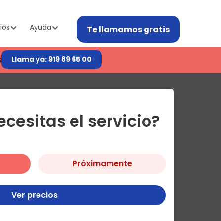
ios
Ayuda
Te llamamos gratis
s
Llama ya: 919 89 65 00
cesitas el servicio?
Próximamente
Ver precios