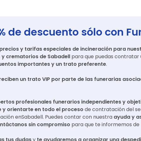
% de descuento sólo con Fu
ecios y tarifas especiales de incineración para nuest
s y crematorios de
Sabadell
para que puedas contratar u
entos importantes y un trato preferente
.
reciben un trato VIP por parte de las funerarias asoci
ertos profesionales funerarios independientes y objet
y orientarte en todo el proceso
de contratación del se
mación en
Sabadell
. Puedes contar con nuestra
ayuda y a
ntáctanos sin compromiso
para que te informemos de 
s tus dudas
y
te ayudaremos a organizar una despedi