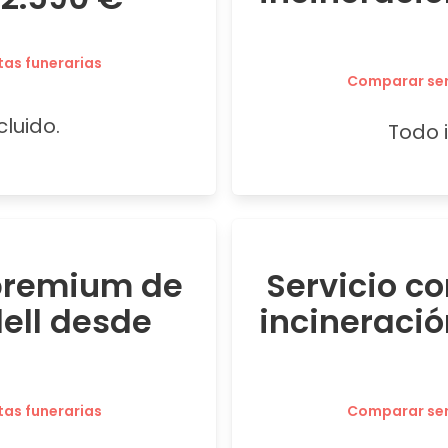
tas funerarias
Comparar serv
cluido.
Todo i
 premium de
Servicio c
ell desde
incineraci
tas funerarias
Comparar serv