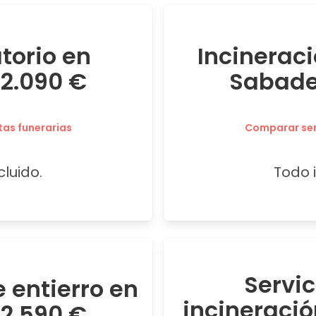
atorio en
Incineraci
 2.090 €
Sabadel
tas funerarias
Comparar serv
cluido.
Todo i
Servi
 entierro en
incineraci
 2.590 €