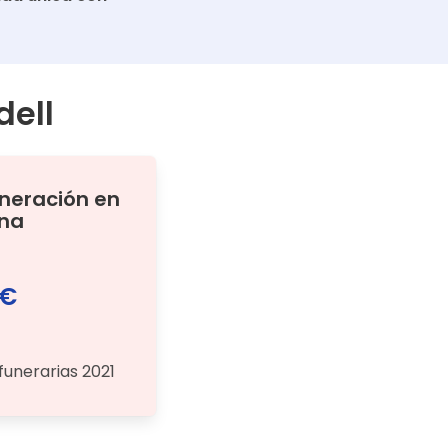
ell
ineración
en
ona
 €
funerarias 2021