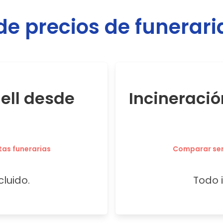
e precios de funerari
ell desde
Incineraci
tas funerarias
Comparar serv
cluido.
Todo i