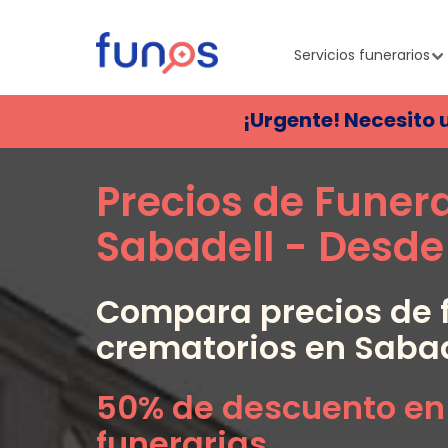
Servicios funerarios
¡Urgente! Necesito 
Precios de Funer
Sabadell
- Desde
Compara precios de f
crematorios en
Sabad
50% de descuento en
funerarias