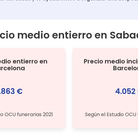
cio medio entierro en
Sabad
edio
entierro
en
Precio medio
inc
rcelona
Barcel
.863 €
4.052
io OCU funerarias 2021
Según el Estudio OCU 