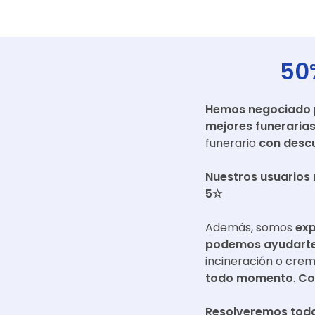
50
Hemos negociado pr
mejores funeraria
funerario
con descu
Nuestros usuarios 
5☆
Además, somos
exp
podemos ayudarte 
incineración o cre
todo momento
.
Co
Resolveremos toda