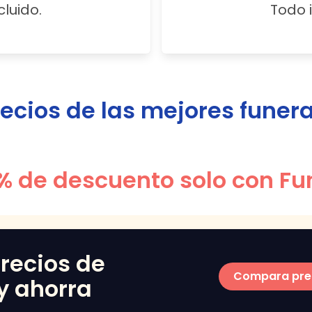
cluido.
Todo i
ios de las mejores funera
% de descuento solo con Fu
recios de
Compara pre
y ahorra