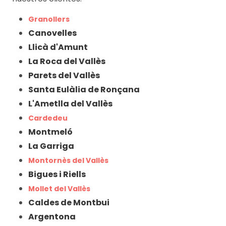
Granollers
Canovelles
Llicà d'Amunt
La Roca del Vallès
Parets del Vallès
Santa Eulàlia de Ronçana
L'Ametlla del Vallès
Cardedeu
Montmeló
La Garriga
Montornès del Vallès
Bigues i Riells
Mollet del Vallès
Caldes de Montbui
Argentona