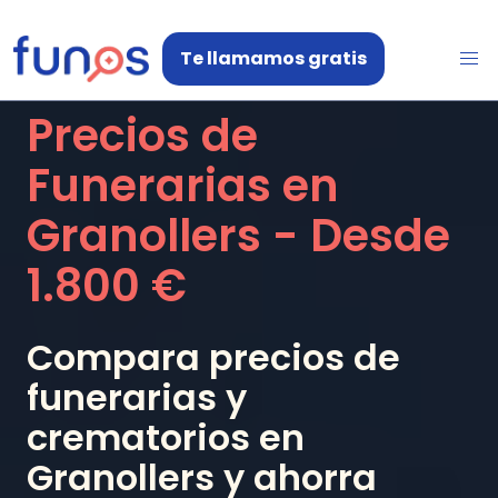
Te llamamos gratis
Precios de
Funerarias en
Granollers
- Desde
1.800 €
Compara precios de
funerarias y
crematorios en
Granollers
y ahorra