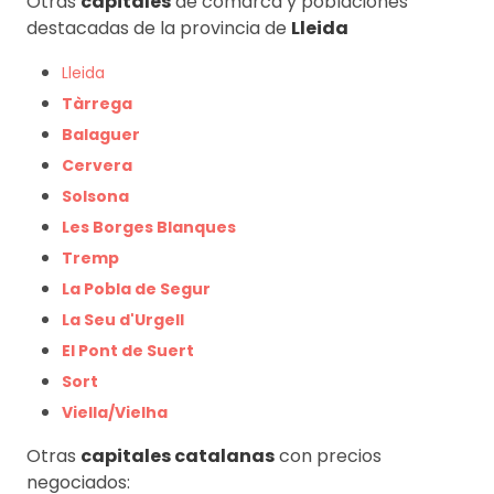
Otras
capitales
de comarca y poblaciones
destacadas de la provincia de
Lleida
Lleida
Tàrrega
Balaguer
Cervera
Solsona
Les Borges Blanques
Tremp
La Pobla de Segur
La Seu d'Urgell
El Pont de Suert
Sort
Viella/Vielha
Otras
capitales catalanas
con precios
negociados: