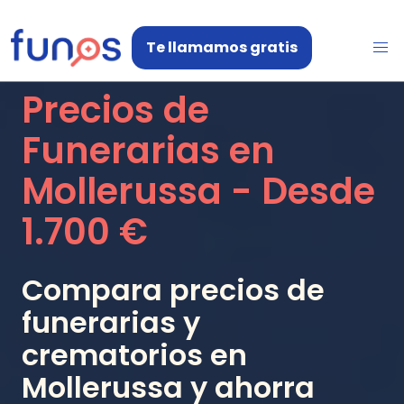
Te llamamos gratis
Precios de
Funerarias en
Mollerussa
- Desde
1.700 €
Compara precios de
funerarias y
crematorios en
Mollerussa
y ahorra