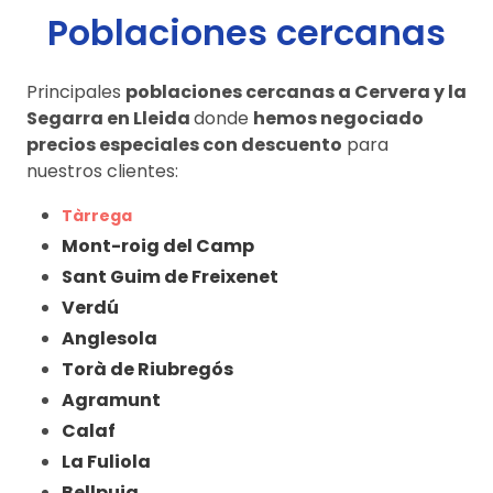
Poblaciones cercanas
Principales
poblaciones cercanas a Cervera y la
Segarra en Lleida
donde
hemos negociado
precios especiales con descuento
para
nuestros clientes:
Tàrrega
Mont-roig del Camp
Sant Guim de Freixenet
Verdú
Anglesola
Torà de Riubregós
Agramunt
Calaf
La Fuliola
Bellpuig