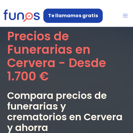
Te llamamos gratis
Precios de
Funerarias en
Cervera
- Desde
1.700 €
Compara precios de
funerarias y
crematorios en
Cervera
y ahorra