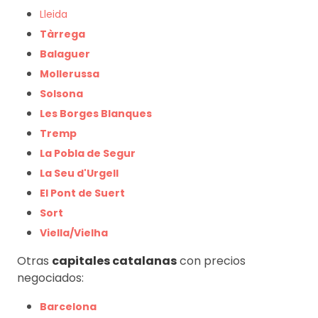
Lleida
Tàrrega
Balaguer
Mollerussa
Solsona
Les Borges Blanques
Tremp
La Pobla de Segur
La Seu d'Urgell
El Pont de Suert
Sort
Viella/Vielha
Otras
capitales catalanas
con precios
negociados:
Barcelona