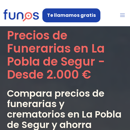
Te llamamos gratis
Precios de
Funerarias en
La
Pobla de Segur
-
Desde
2.000 €
Compara precios de
funerarias y
crematorios en
La Pobla
de Segur
y ahorra