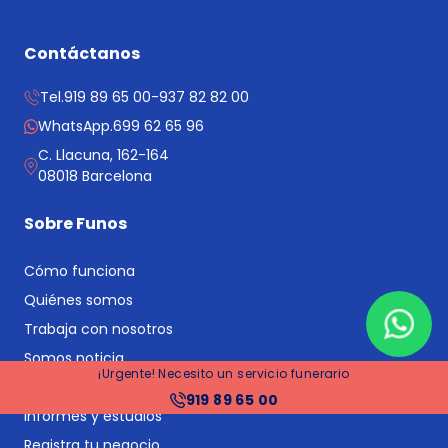
Contáctanos
Tel.
919 89 65 00
-
937 82 82 00
WhatsApp.
699 62 65 96
C. Llacuna, 162-164
08018 Barcelona
Sobre Funos
Cómo funciona
Quiénes somos
Trabaja con nosotros
Somos noticia
¡Urgente! Necesito un servicio funerario
Contacto
919 89 65 00
Informes y estudios
Registra tu negocio