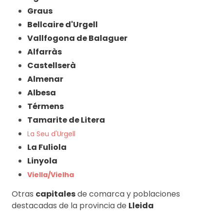
Graus
Bellcaire d'Urgell
Vallfogona de Balaguer
Alfarràs
Castellserà
Almenar
Albesa
Térmens
Tamarite de Litera
La Seu d'Urgell
La Fuliola
Linyola
Viella/Vielha
Otras
capitales
de comarca y poblaciones
destacadas de la provincia de
Lleida