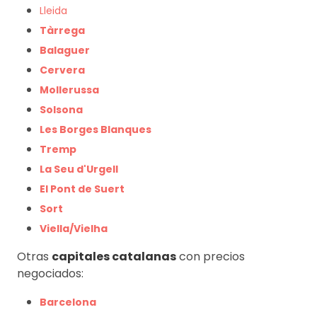
Lleida
Tàrrega
Balaguer
Cervera
Mollerussa
Solsona
Les Borges Blanques
Tremp
La Seu d'Urgell
El Pont de Suert
Sort
Viella/Vielha
Otras
capitales catalanas
con precios
negociados:
Barcelona