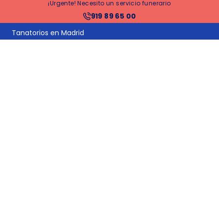
¡Urgente! Necesito un servicio funerario
Tanatorios en España
919 89 65 00
Tanatorios en Barcelona
Tanatorios en Madrid
Precios funerarias España
Precios incineración
Traslados nacionales
Repatriaciones internacionales
Vídeos conmemorativos
Cenizas en el mar
Diamantes hechos con cenizas o pelo
Temas de ayuda
Pasos a seguir ante una defunción
Decidir entre entierro o incineración
Gestiones después del funeral