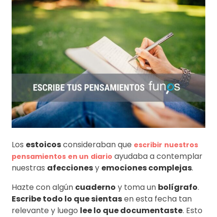
Los
estoicos
consideraban que
escribir
nuestros
ayudaba a contemplar
pensamientos
en un
diario
nuestras
afecciones
y
emociones complejas
.
Hazte con algún
cuaderno
y toma un
bolígrafo
.
Escribe todo lo que sientas
en esta fecha tan
relevante y luego
lee lo que documentaste
. Esto