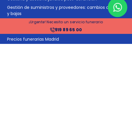
Gestión de suministros y proveedores: cambios de titular
y bajas
Tramitación de herencias
¡Urgente! Necesito un servicio funerario
919 89 65 00
Financiación
Precios funerarias Madrid
Precios funerarias Barcelona
Precios funerarias Valencia
Precios funerarias Sevilla
Tanatorios en España
Tanatorios en Barcelona
Tanatorios en Madrid
Precios funerarias España
Precios incineración
Traslados nacionales
Repatriaciones internacionales