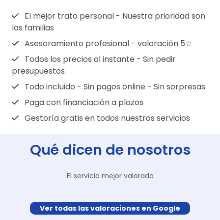
Si en la zona existen diferentes funerarias,
que consultar las condiciones de la póliza,
estas empresas no están obligadas a
porque en ocasiones, puede ser obligatorio
El mejor trato personal - Nuestra prioridad son
alquilar sus tanatorios a otras funerarias, ya
las familias
contratar la funeraria y/o tanatorio
que la familia tiene otras opciones para
definidos por la aseguradora.
Asesoramiento profesional - valoración 5☆
escoger.
Todos los precios al instante - Sin pedir
presupuestos
Todo incluido - Sin pagos online - Sin sorpresas
Paga con financiación a plazos
Gestoría gratis en todos nuestros servicios
Qué dicen de nosotros
El servicio mejor valorado
Ver todas las valoraciones en Google