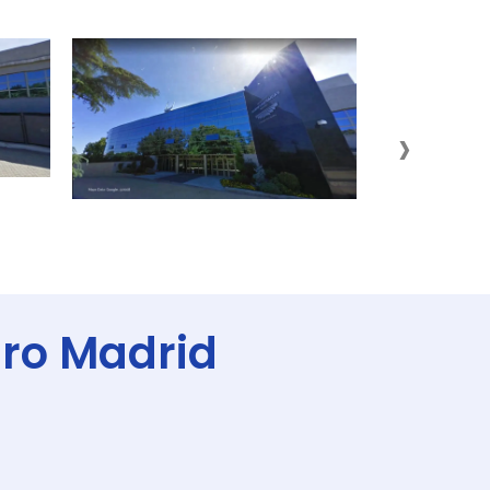
›
dro Madrid