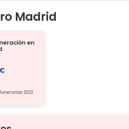
dro Madrid
ineración
en
d
 €
funerarias 2021
tos