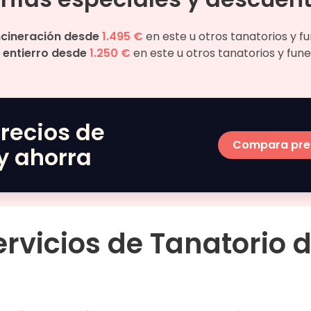
ncineración desde
1.495 €
en este u otros tanatorios y f
entierro desde
1.250 €
en este u otros tanatorios y fune
recios de
Compara pre
y ahorra
ervicios de
Tanatorio d