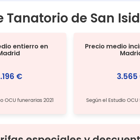
e
Tanatorio de San Isi
edio
entierro
en
Precio medio
inc
Madrid
Madri
.196 €
3.565
io OCU funerarias 2021
Según el Estudio OCU 
rifas especiales y descuen