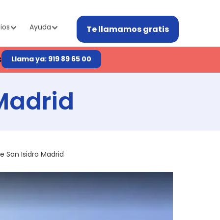
ios
Ayuda
Te llamamos gratis
s
Llama ya: 919 89 65 00
 Madrid
e San Isidro Madrid