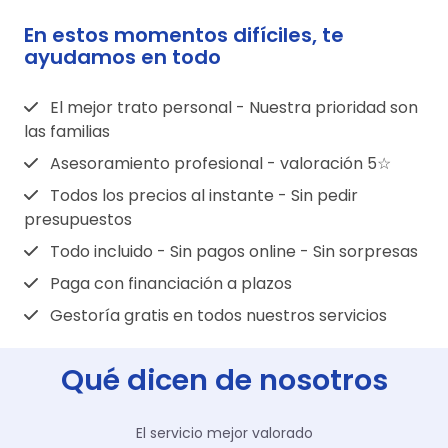
contratar ese tanatorio a través de la
En caso de disponer de seguro de decesos,
está obligado a exponer sus tarifas y
funeraria propietaria, o bien a través de
En estos momentos difíciles, te
la mayoría de seguros incluyen la libre
ponerlas a disposición del consumidor o la
cualquier otra funeraria.
ayudamos en todo
elección de funeraria y tanatorio, pero hay
familia que lo solicite.
Si en la zona existen diferentes funerarias,
que consultar las condiciones de la póliza,
estas empresas no están obligadas a
porque en ocasiones, puede ser obligatorio
El mejor trato personal - Nuestra prioridad son
alquilar sus tanatorios a otras funerarias, ya
las familias
contratar la funeraria y/o tanatorio
que la familia tiene otras opciones para
definidos por la aseguradora.
Asesoramiento profesional - valoración 5☆
escoger.
Todos los precios al instante - Sin pedir
presupuestos
Todo incluido - Sin pagos online - Sin sorpresas
Paga con financiación a plazos
Gestoría gratis en todos nuestros servicios
Qué dicen de nosotros
El servicio mejor valorado