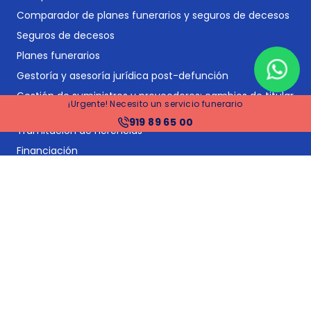
Comparador de planes funerarios y seguros de decesos
Seguros de decesos
Planes funerarios
Gestoría y asesoría jurídica post-defunción
Gestión de suministros y proveedores: cambios de titular
¡Urgente! Necesito un servicio funerario
y bajas
919 89 65 00
Tramitación de herencias
Financiación
Precios funerarias Madrid
Precios funerarias Barcelona
Precios funerarias Valencia
Precios funerarias Sevilla
Tanatorios en España
Tanatorios en Barcelona
Tanatorios en Madrid