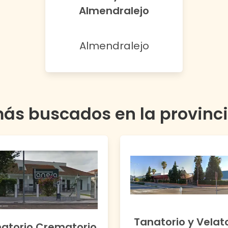
Almendralejo
Almendralejo
más buscados en la provinc
Tanatorio y Velat
atorio Crematorio