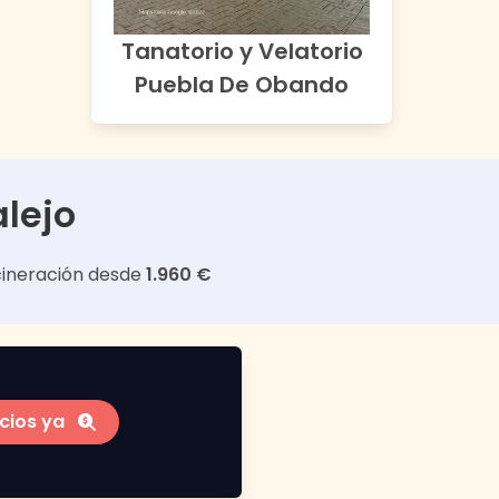
Tanatorio y Velatorio
Puebla De Obando
lejo
cineración desde
1.960 €
cios ya