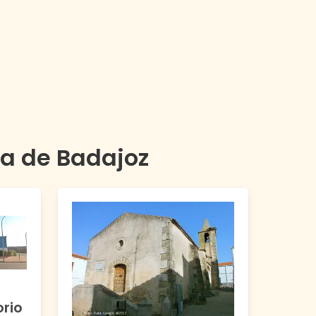
ia de
Badajoz
orio