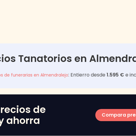
cios Tanatorios en
Almendra
: Entierro desde
1.595 €
e in
os de funerarias en
Almendralejo
recios de
Compara pre
y ahorra