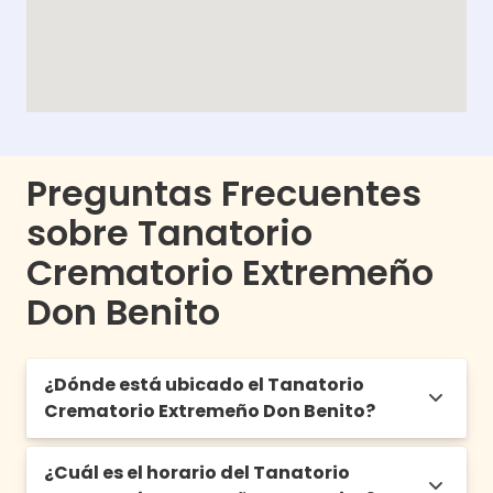
Preguntas Frecuentes
sobre Tanatorio
Crematorio Extremeño
Don Benito
¿Dónde está ubicado el Tanatorio
Crematorio Extremeño Don Benito?
¿Cuál es el horario del Tanatorio
Av. de Madrid, 21, Bajo, 06400 Don Benito,