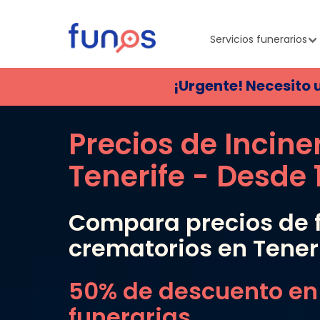
Servicios funerarios
¡Urgente! Necesito 
Precios de Incine
Tenerife
- Desde
Compara precios de f
crematorios en
Tener
50% de descuento en
funerarias