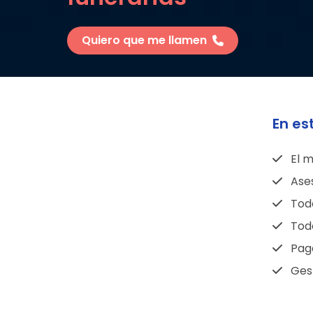
Quiero que me llamen
En es
El m
Ase
Todo
Todo
Pag
Gest