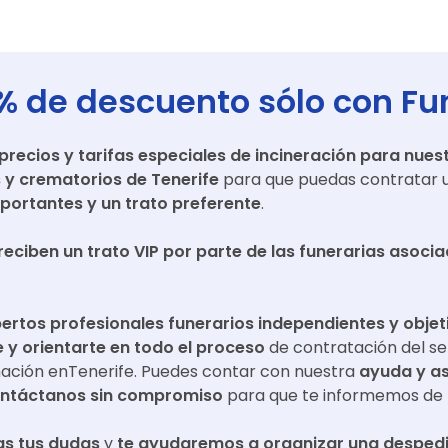
% de descuento sólo con Fu
ecios y tarifas especiales de incineración para nuest
s y crematorios de
Tenerife
para que puedas contratar u
portantes y un trato preferente
.
reciben un trato VIP por parte de las funerarias asoci
ertos profesionales funerarios independientes y objet
y orientarte en todo el proceso
de contratación del se
mación en
Tenerife
. Puedes contar con nuestra
ayuda y a
ntáctanos sin compromiso
para que te informemos de 
s tus dudas
y
te ayudaremos a organizar una despedi