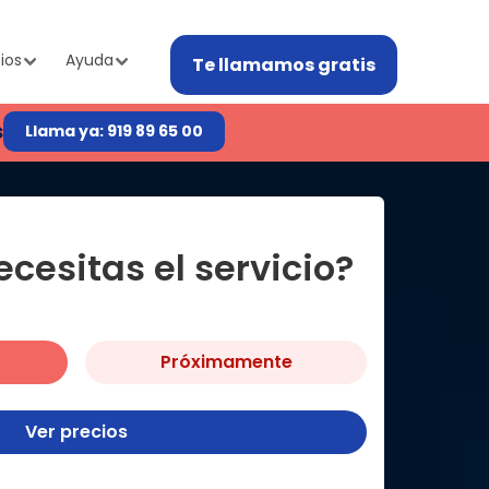
ios
Ayuda
Te llamamos gratis
s
Llama ya: 919 89 65 00
cesitas el servicio?
Próximamente
Ver precios