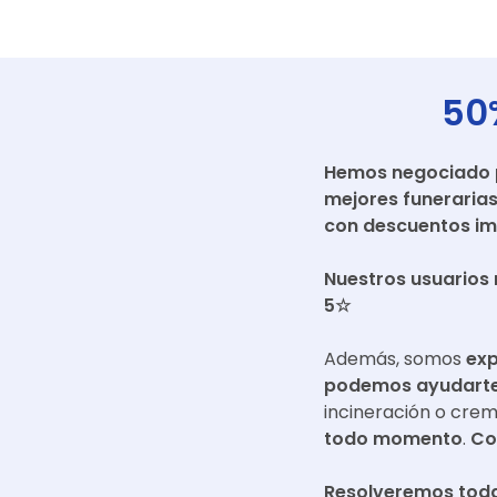
50
Hemos negociado pr
mejores funeraria
con descuentos im
Nuestros usuarios 
5☆
Además, somos
exp
podemos ayudarte 
incineración o cre
todo momento
.
Co
Resolveremos toda