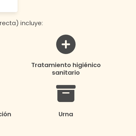
recta) incluye:
Tratamiento higiénico
sanitario
ción
Urna