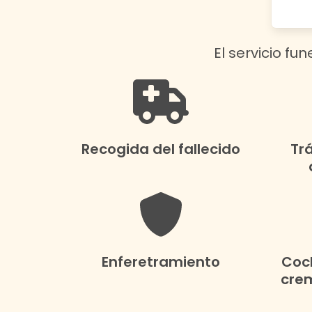
El servicio fu
Recogida del fallecido
Tr
Enferetramiento
Coch
crem