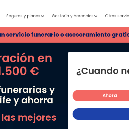
Seguros y planes
Gestoría y herencias
Otros servic
un servicio funerario o asesoramiento grati
ración en
1.500 €
¿Cuando ne
unerarias y
Ahora
ife
y ahorra
 las mejores