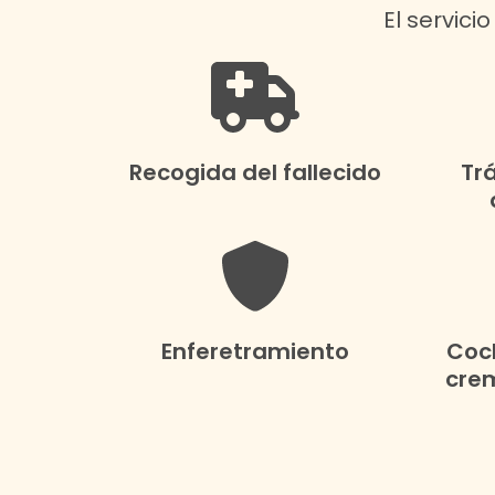
El servici
Recogida del fallecido
Tr
Enferetramiento
Coch
crem