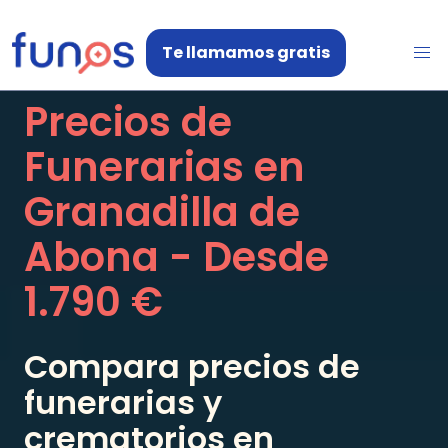
Te llamamos gratis
Precios de
Funerarias en
Granadilla de
Abona
- Desde
1.790 €
Compara precios de
funerarias y
crematorios en