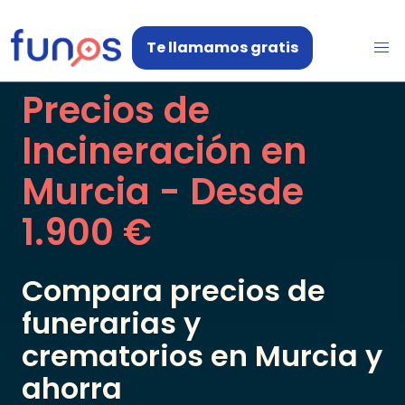
Te llamamos gratis
Precios de
Incineración en
Murcia
- Desde
1.900 €
Compara precios de
funerarias y
crematorios en
Murcia
y
ahorra