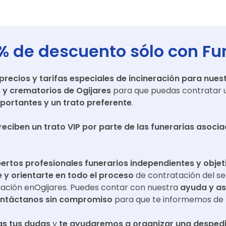
% de descuento sólo con Fu
ecios y tarifas especiales de incineración para nuest
s y crematorios de
Ogijares
para que puedas contratar u
portantes y un trato preferente
.
reciben un trato VIP por parte de las funerarias asoci
ertos profesionales funerarios independientes y objet
y orientarte en todo el proceso
de contratación del se
mación en
Ogijares
. Puedes contar con nuestra
ayuda y a
ntáctanos sin compromiso
para que te informemos de 
s tus dudas
y
te ayudaremos a organizar una despedi