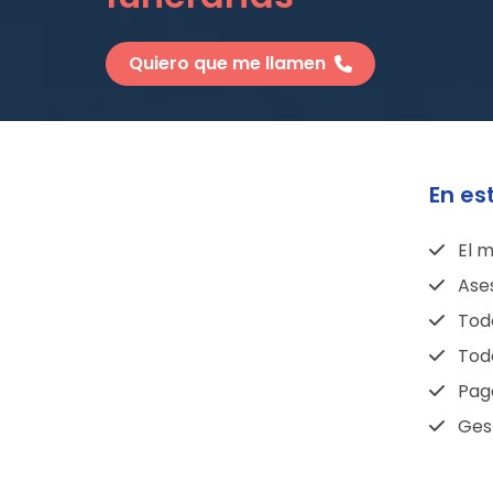
Quiero que me llamen
En es
El m
Ase
Todo
Todo
Pag
Gest