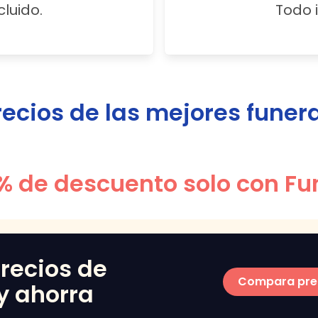
cluido.
Todo i
cios de las mejores funer
% de descuento solo con Fu
recios de
Compara pre
y ahorra