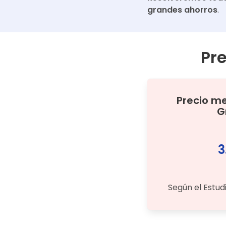
grandes ahorros
.
Pr
Precio m
G
3
Según el Estud