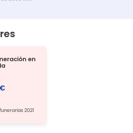
res
ineración
en
da
 €
funerarias 2021