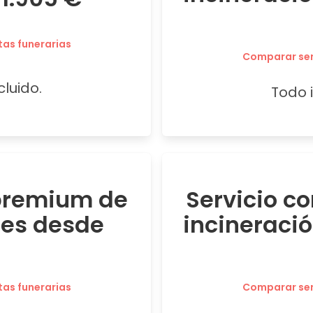
tas funerarias
Comparar serv
cluido.
Todo i
 premium de
Servicio c
res desde
incineraci
tas funerarias
Comparar serv