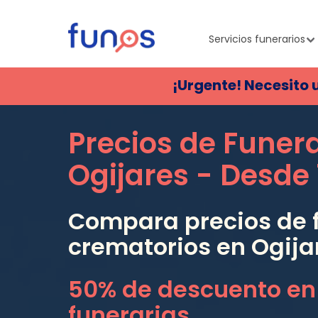
Servicios funerarios
¡Urgente! Necesito 
Precios de Funer
Ogijares
- Desde
Compara precios de f
crematorios en
Ogija
50% de descuento en
funerarias