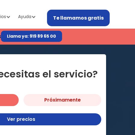
ios
Ayuda
Te llamamos gratis
s
Llama ya: 919 89 65 00
cesitas el servicio?
Próximamente
Ver precios