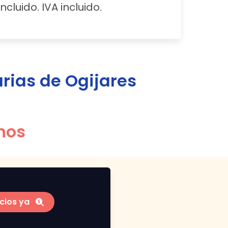
ncluido. IVA incluido.
arias de
Ogijares
nos
cios ya