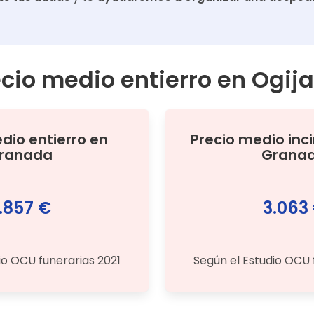
ecio medio entierro en
Ogija
edio
entierro
en
Precio medio
inc
ranada
Grana
.857 €
3.063
io OCU funerarias 2021
Según el Estudio OCU 