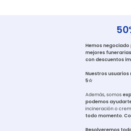
50
Hemos negociado pr
mejores funeraria
con descuentos im
Nuestros usuarios 
5☆
Además, somos
exp
podemos ayudarte 
incineración o cre
todo momento
.
Co
Resolveremos toda