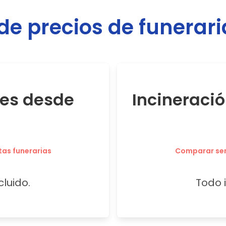
e precios de funerar
res desde
Incineraci
tas funerarias
Comparar serv
cluido.
Todo i