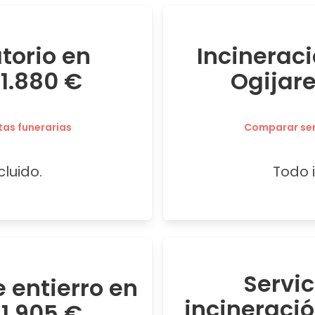
atorio en
Incineraci
1.880 €
Ogijar
tas funerarias
Comparar serv
cluido.
Todo i
Servi
 entierro en
incineraci
1.905 €