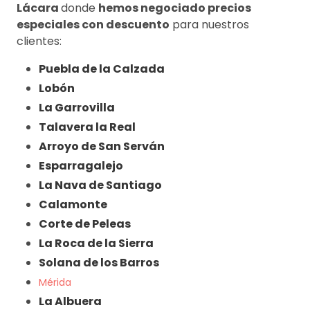
Lácara
donde
hemos negociado precios
especiales con descuento
para nuestros
clientes:
Puebla de la Calzada
Lobón
La Garrovilla
Talavera la Real
Arroyo de San Serván
Esparragalejo
La Nava de Santiago
Calamonte
Corte de Peleas
La Roca de la Sierra
Solana de los Barros
Mérida
La Albuera