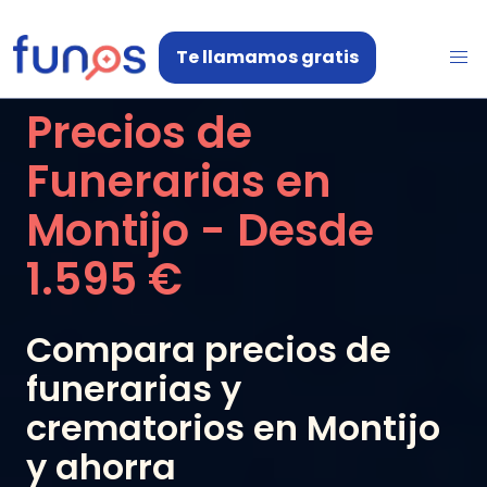
Te llamamos gratis
Precios de
Funerarias en
Montijo
- Desde
1.595 €
Compara precios de
funerarias y
crematorios en
Montijo
y ahorra