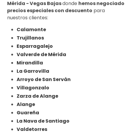
Mérida - Vegas Bajas
donde
hemos negociado
precios especiales con descuento
para
nuestros clientes:
Calamonte
Trujillanos
Esparragalejo
Valverde de Mérida
Mirandilla
La Garrovilla
Arroyo de San Serván
Villagonzalo
Zarza de Alange
Alange
Guareña
La Nava de Santiago
Valdetorres