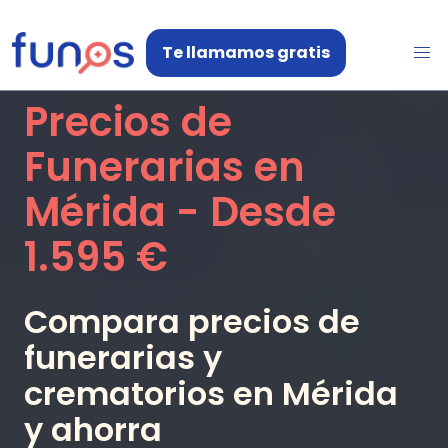
Te llamamos gratis
Precios de
Funerarias en
Mérida
- Desde
1.595 €
Compara precios de
funerarias y
crematorios en
Mérida
y ahorra