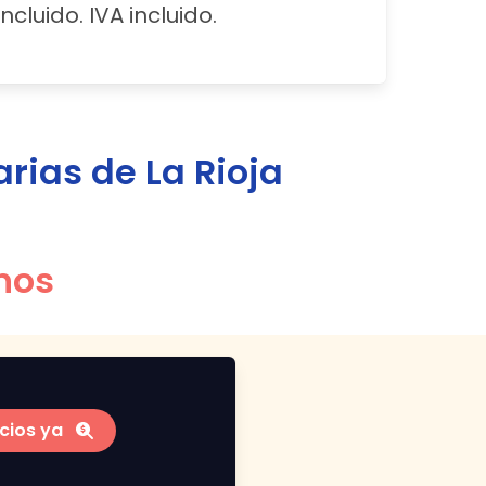
ncluido. IVA incluido.
arias de
La Rioja
nos
cios ya