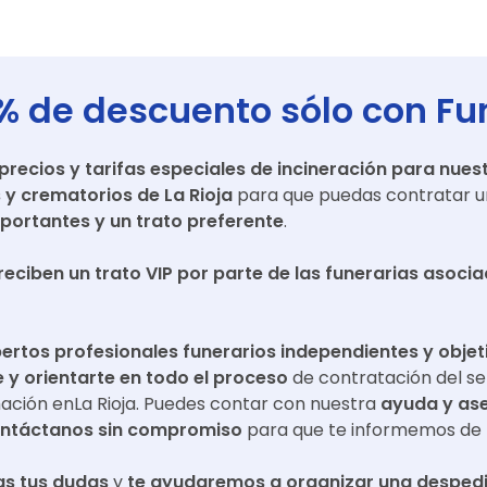
% de descuento sólo con Fu
ecios y tarifas especiales de incineración para nuest
s y crematorios de
La Rioja
para que puedas contratar un
portantes y un trato preferente
.
reciben un trato VIP por parte de las funerarias asoci
ertos profesionales funerarios independientes y objet
y orientarte en todo el proceso
de contratación del se
mación en
La Rioja
. Puedes contar con nuestra
ayuda y as
ntáctanos sin compromiso
para que te informemos de 
s tus dudas
y
te ayudaremos a organizar una despedi