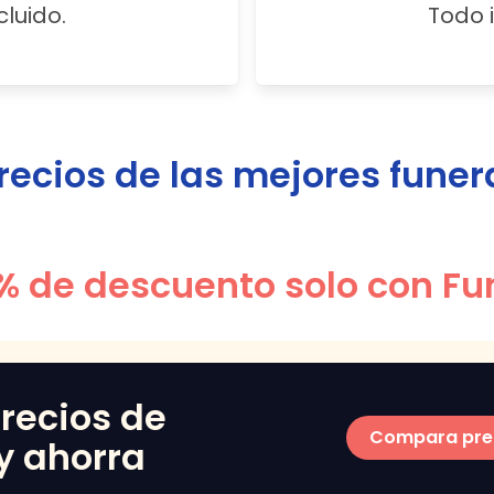
cluido.
Todo i
cios de las mejores funer
% de descuento solo con Fu
recios de
Compara pre
y ahorra