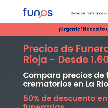
Servicios funerarios
¡Urgente! Necesito 
Precios de Funer
Rioja
- Desde
1.6
Compara precios de f
crematorios en
La Ri
50% de descuento en
funerarias