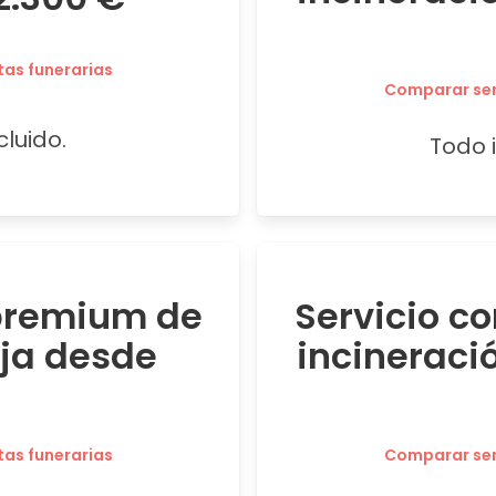
tas funerarias
Comparar serv
cluido.
Todo i
 premium de
Servicio c
oja desde
incineraci
tas funerarias
Comparar serv