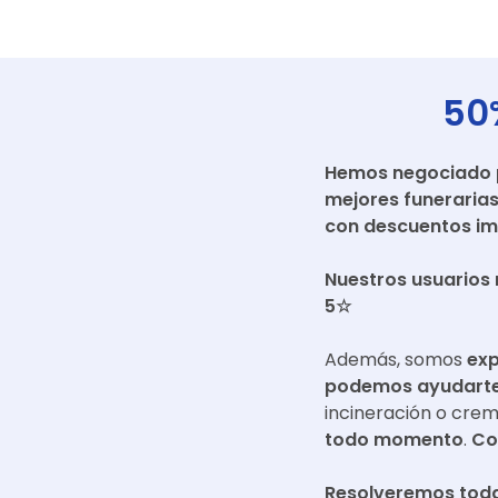
50
Hemos negociado pr
mejores funeraria
con descuentos im
Nuestros usuarios 
5☆
Además, somos
exp
podemos ayudarte 
incineración o cre
todo momento
.
Co
Resolveremos toda