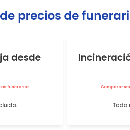
e precios de funerar
oja desde
Incineraci
tas funerarias
Comparar serv
cluido.
Todo i