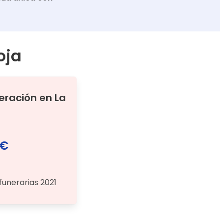
oja
neración
en
La
 €
funerarias 2021