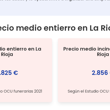
ecio medio entierro en
La Ri
dio
entierro
en
La
Precio medio
inci
Rioja
Rioja
.825 €
2.856
io OCU funerarias 2021
Según el Estudio OCU 