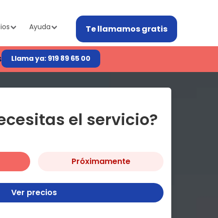
ios
Ayuda
Te llamamos gratis
s
Llama ya: 919 89 65 00
cesitas el servicio?
Próximamente
Ver precios