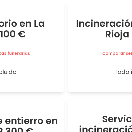
orio en La
Incineració
.100 €
Rioja
tas funerarias
Comparar serv
cluido.
Todo i
Servi
 entierro en
incineraci
2.300 €