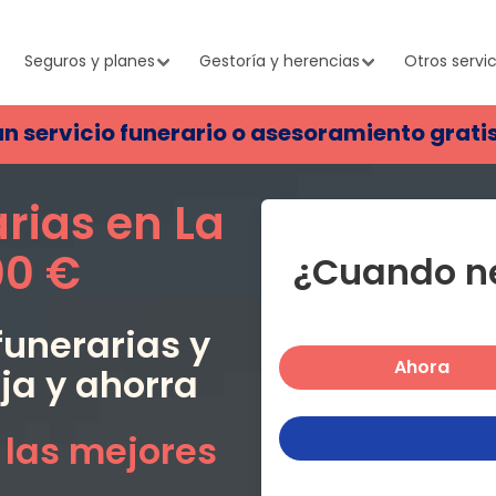
Seguros y planes
Gestoría y herencias
Otros servic
un servicio funerario o asesoramiento grati
arias en
La
00 €
¿Cuando ne
unerarias y
Ahora
oja
y ahorra
 las mejores