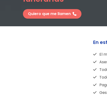
Quiero que me llamen
En es
El m
Ase
Todo
Todo
Pag
Gest