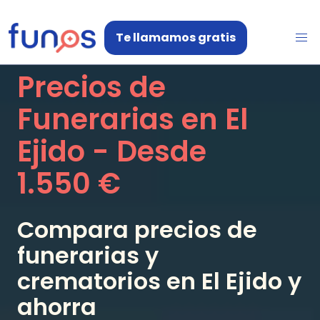
Te llamamos gratis
Precios de
Funerarias en
El
Ejido
- Desde
1.550 €
Compara precios de
funerarias y
crematorios en
El Ejido
y
ahorra