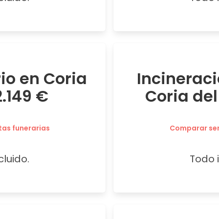
rio en Coria
Incineraci
2.149 €
Coria del
tas funerarias
Comparar serv
cluido.
Todo i