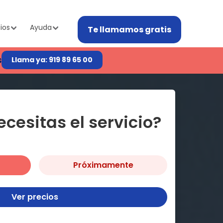
ios
Ayuda
Te llamamos gratis
s
Llama ya: 919 89 65 00
cesitas el servicio?
Próximamente
Ver precios