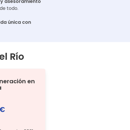
 y asesoramiento
de todo.
da única con
el Río
ineración
en
a
 €