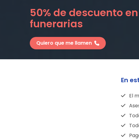
50% de descuento en
funerarias
Quiero que me llamen
En es
El m
Ase
Todo
Todo
Pag