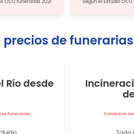
io OCU funerarias 2021
Según el Estudio OCU 
precios de funeraria
el Río desde
Incineraci
de
tas funerarias
Comparar serv
cluido.
Todo i