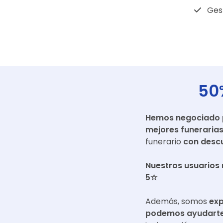
Gest
50
Hemos negociado pr
mejores funeraria
funerario
con descu
Nuestros usuarios 
5☆
Además, somos
exp
podemos ayudarte 