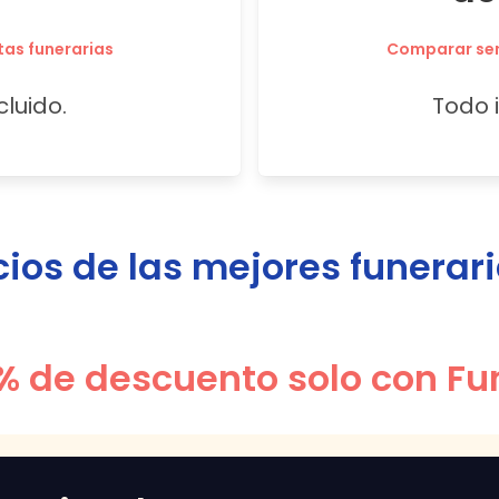
tas funerarias
Comparar serv
cluido.
Todo i
os de las mejores funerar
% de descuento solo con Fu