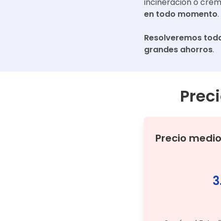
incineración o cre
en todo momento
.
Resolveremos toda
grandes ahorros
.
Prec
Precio medi
3