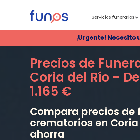
Servicios funerarios
¡Urgente! Necesito 
Precios de Funer
Coria del Río
- De
1.165 €
Compara precios de f
crematorios en
Coria
ahorra