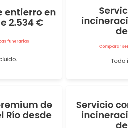
Servi
 entierro en
incineraci
de 2.534 €
de
tas funerarias
Comparar serv
cluido.
Todo i
 premium de
Servicio c
el Río desde
incineraci
de