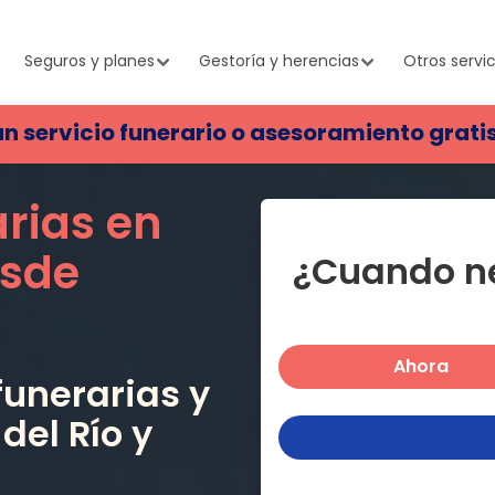
Seguros y planes
Gestoría y herencias
Otros servic
un servicio funerario o asesoramiento grati
arias en
sde
¿Cuando ne
Ahora
unerarias y
 del Río
y