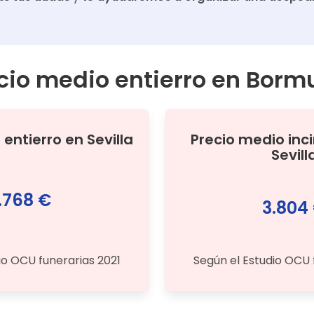
cio medio entierro en
Bormu
o
entierro
en
Sevilla
Precio medio
inc
Sevill
.768 €
3.804
io OCU funerarias 2021
Según el Estudio OCU 