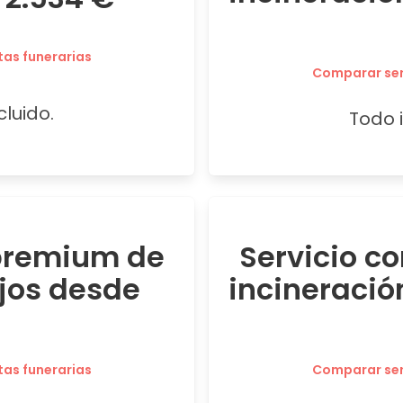
tas funerarias
Comparar serv
cluido.
Todo i
 premium de
Servicio c
jos desde
incineració
tas funerarias
Comparar serv