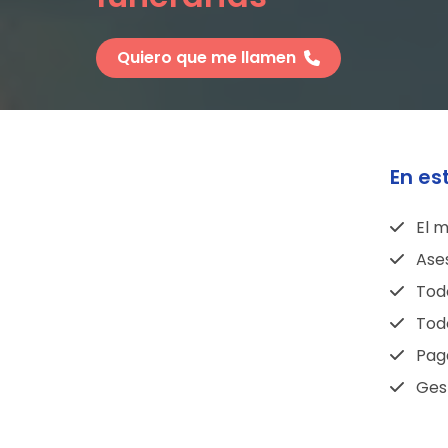
Quiero que me llamen
En es
El m
Ase
Todo
Todo
Pag
Gest