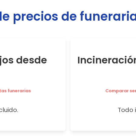
 precios de funerari
jos desde
Incineració
tas funerarias
Comparar serv
cluido.
Todo i