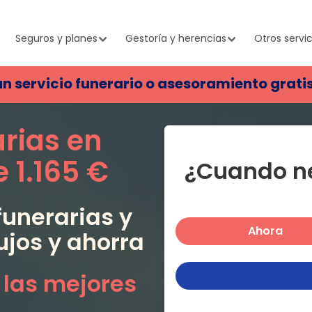
Seguros y planes
Gestoría y herencias
Otros servic
un servicio funerario o asesoramiento grati
arias en
e
1.165 €
¿Cuando ne
unerarias y
Ahora
ujos
y ahorra
 las mejores