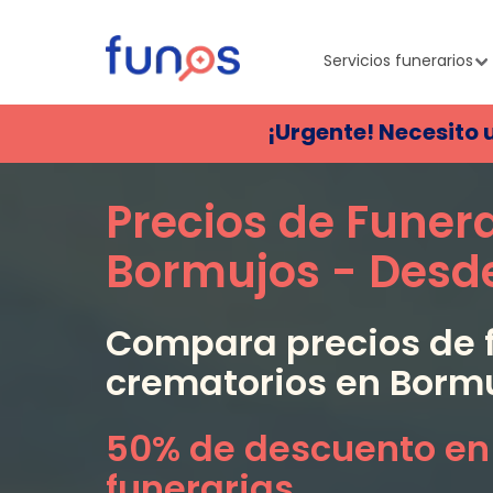
Servicios funerarios
¡Urgente! Necesito 
Precios de Funer
Bormujos
- Desd
Compara precios de f
crematorios en
Borm
50% de descuento en
funerarias