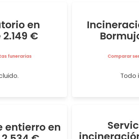
atorio en
Incineraci
 2.149 €
Bormujo
tas funerarias
Comparar serv
cluido.
Todo i
Servi
 entierro en
incineració
 2.534 €