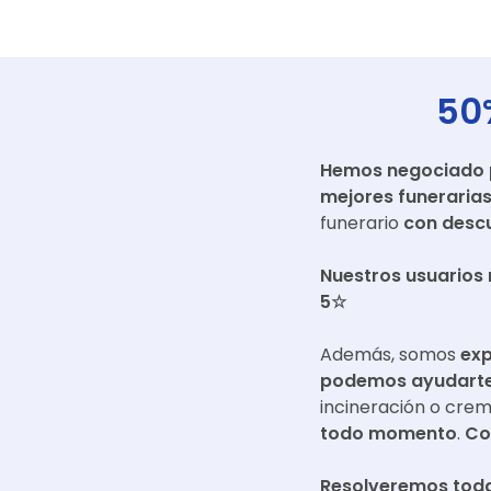
50
Hemos negociado pr
mejores funeraria
funerario
con descu
Nuestros usuarios 
5☆
Además, somos
exp
podemos ayudarte 
incineración o cre
todo momento
.
Co
Resolveremos toda