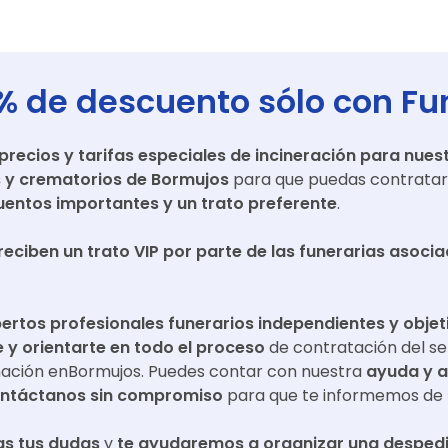
% de descuento sólo con Fu
ecios y tarifas especiales de incineración para nuest
s y crematorios de
Bormujos
para que puedas contratar 
entos importantes y un trato preferente
.
reciben un trato VIP por parte de las funerarias asoci
ertos profesionales funerarios independientes y objet
y orientarte en todo el proceso
de contratación del se
mación en
Bormujos
. Puedes contar con nuestra
ayuda y 
ntáctanos sin compromiso
para que te informemos de 
s tus dudas
y
te ayudaremos a organizar una despedi