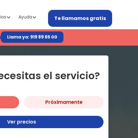
ios
Ayuda
Te llamamos gratis
s
Llama ya: 919 89 65 00
cesitas el servicio?
Próximamente
Ver precios