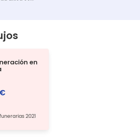
jos
ineración
en
a
 €
funerarias 2021