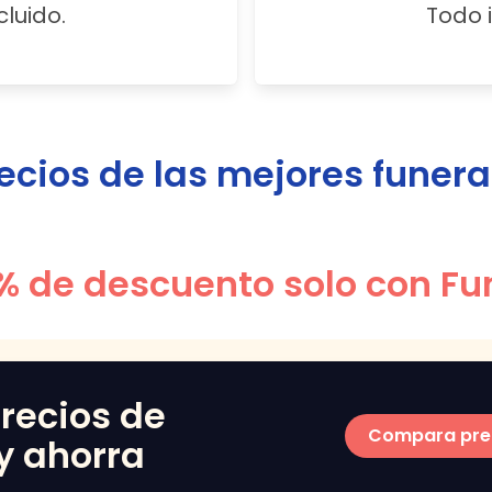
cluido.
Todo i
ios de las mejores funera
% de descuento solo con Fu
recios de
Compara pre
y ahorra