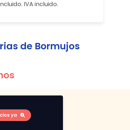
ncluido. IVA incluido.
rias de
Bormujos
nos
cios ya