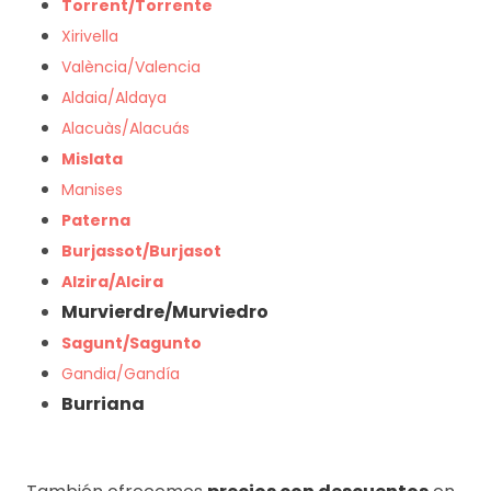
Torrent/Torrente
Xirivella
València/Valencia
Aldaia/Aldaya
Alacuàs/Alacuás
Mislata
Manises
Paterna
Burjassot/Burjasot
Alzira/Alcira
Murvierdre/Murviedro
Sagunt/Sagunto
Gandia/Gandía
Burriana