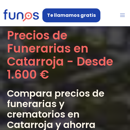
Te llamamos gratis
Precios de
Funerarias en
Catarroja
- Desde
1.600 €
Compara precios de
funerarias y
crematorios en
Catarroja
y ahorra