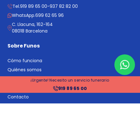
Tel.
919 89 65 00
-
937 82 82 00
WhatsApp.
699 62 65 96
C. Llacuna, 162-164
08018 Barcelona
Sobre Funos
Cómo funciona
Quiénes somos
Trabaja con nosotros
¡Urgente! Necesito un servicio funerario
Somos noticia
919 89 65 00
Contacto
Informes y estudios
Registra tu negocio
Blog
Servicios principales