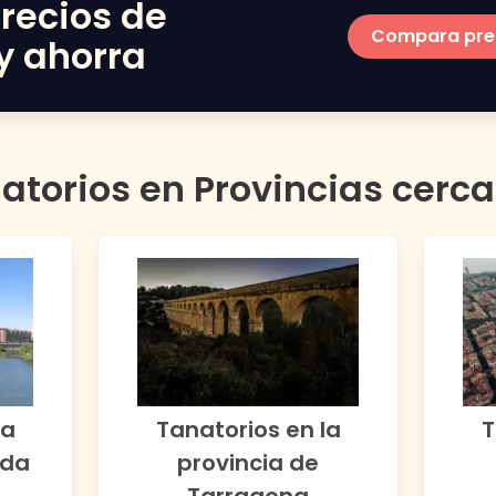
recios de
Compara pre
y ahorra
atorios en Provincias cerc
la
Tanatorios en la
T
ida
provincia de
Tarragona