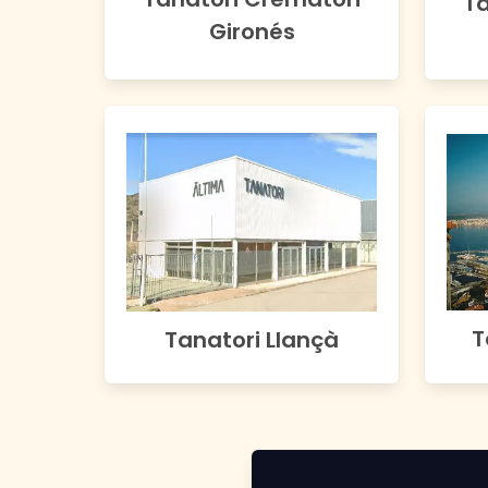
Ta
Gironés
T
Tanatori Llançà