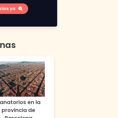
cios ya
anas
anatorios en la
provincia de
Barcelona