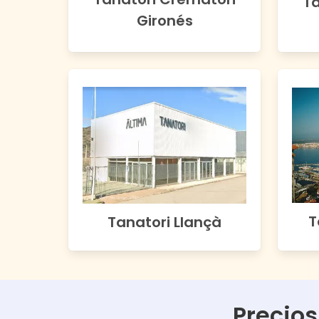
Ta
Gironés
T
Tanatori Llançà
Precios