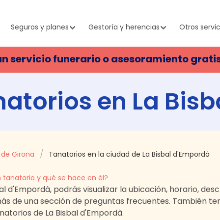
Seguros y planes
Gestoría y herencias
Otros servic
un servicio funerario o asesoramiento grati
natorios en
La Bis
 de Girona
Tanatorios en la ciudad de La Bisbal d'Empordà
 tanatorio y qué se hace en él?
bal d'Empordà
, podrás visualizar la ubicación, horario, des
emás de una sección de preguntas frecuentes. También t
tanatorios de
La Bisbal d'Empordà
.