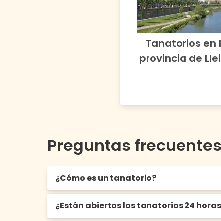
Tanatorios en 
provincia de
Lle
Preguntas frecuente
¿Cómo es un tanatorio?
¿Están abiertos los tanatorios 24 hora
Un tanatorio es una edificación que conti
comunes para recibir a los visitantes, sal