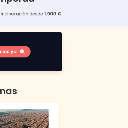
 incineración desde
1.900 €
cios ya
anas