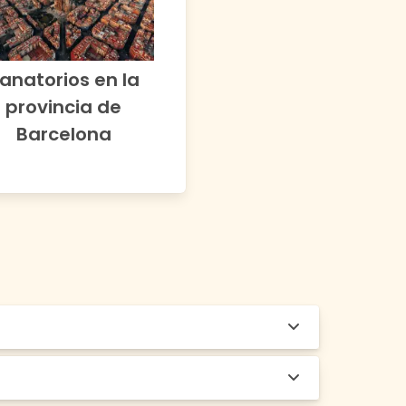
anatorios en la
provincia de
Barcelona
lmente puede disponer de espacios
as o aparcamientos. Cada tanatorio es