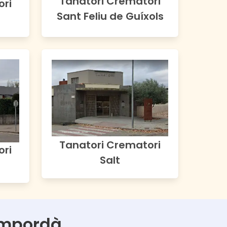
Tanatori Crematori
ori
Sant Feliu de Guíxols
Tanatori Crematori
ori
Salt
Empordà