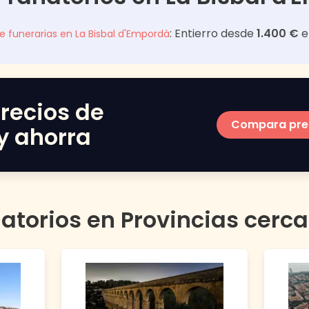
: Entierro desde
1.400 €
e
de funerarias en
La Bisbal d'Empordà
recios de
Compara pre
y ahorra
atorios en Provincias cerc